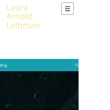
Laura
Arnold
Leibman
503 567-0441
leibman@princeton.edu
Blog