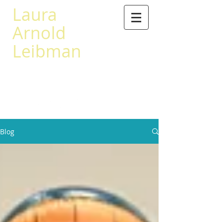
Laura
Arnold
Leibman
503 567-0441
leibman@princeton.edu
Blog